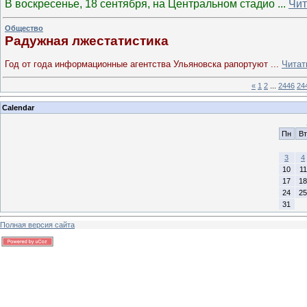
В воскресенье, 18 сентября, на Центральном стадио
...
Чит
Общество
Радужная лжестатистика
Год от года информационные агентства Ульяновска рапортуют
...
Читат
«
1
2
...
2446
24
Calendar
Пн
Вт
3
4
10
11
17
18
24
25
31
Полная версия сайта