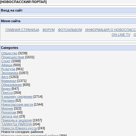
[
НОВОСПАССКИЙ ПОРТАЛ
]
Вход на сайт
Меню сайта
ГЛАВНАЯ СТРАНИЦА
ФОРУМ
ФОТОАЛЬБОМ
ИНФОРМАЦИЯ О НОВОСПАС
ON LINE TV
О
Categories
Общество
[3239]
Происшествия
[1631]
Спорт
[1568]
Афиша
[500]
Культура
[961]
Экономика
[1057]
Авто
[1263]
Криминал
[1371]
Образование
[835]
Видео
[547]
Пресса
[359]
К вашему сведению
[2714]
Реклама
[52]
Новоспасские вести
[1344]
Мнение
[322]
Репортаж
[90]
Цитата дня
[23]
Природа и экология
[1937]
ТАЛАНТЫ РАЙОНА
[204]
Новости Южного куста
[243]
Новости соседних районов
Новости сельских поселений района
[356]