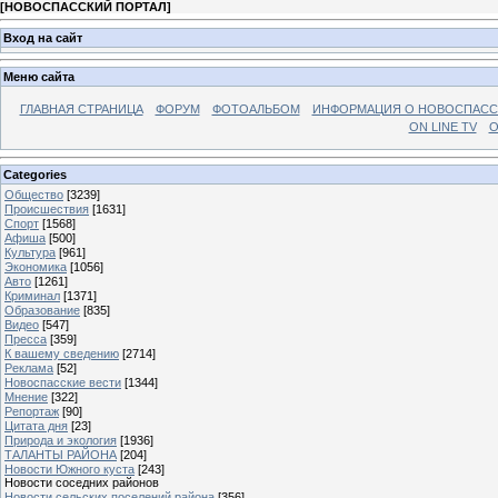
[
НОВОСПАССКИЙ ПОРТАЛ
]
Вход на сайт
Меню сайта
ГЛАВНАЯ СТРАНИЦА
ФОРУМ
ФОТОАЛЬБОМ
ИНФОРМАЦИЯ О НОВОСПАС
ON LINE TV
О
Categories
Общество
[3239]
Происшествия
[1631]
Спорт
[1568]
Афиша
[500]
Культура
[961]
Экономика
[1056]
Авто
[1261]
Криминал
[1371]
Образование
[835]
Видео
[547]
Пресса
[359]
К вашему сведению
[2714]
Реклама
[52]
Новоспасские вести
[1344]
Мнение
[322]
Репортаж
[90]
Цитата дня
[23]
Природа и экология
[1936]
ТАЛАНТЫ РАЙОНА
[204]
Новости Южного куста
[243]
Новости соседних районов
Новости сельских поселений района
[356]