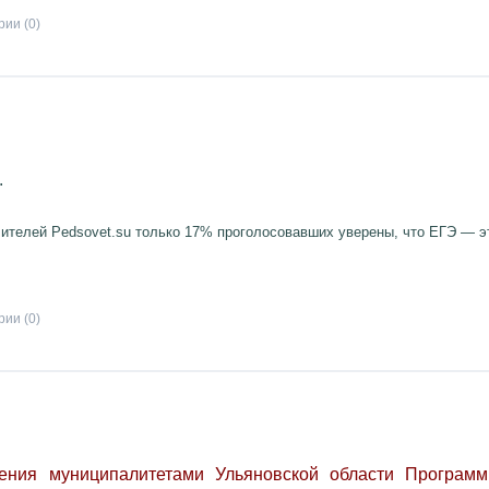
ии (0)
.
чителей Pedsovet.su только 17% проголосовавших уверены, что ЕГЭ — э
ии (0)
ения муниципалитетами Ульяновской области Програм