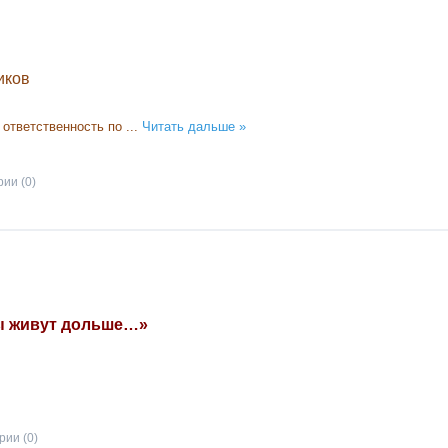
иков
 ответственность по
...
Читать дальше »
ии (0)
ты живут дольше…»
ии (0)