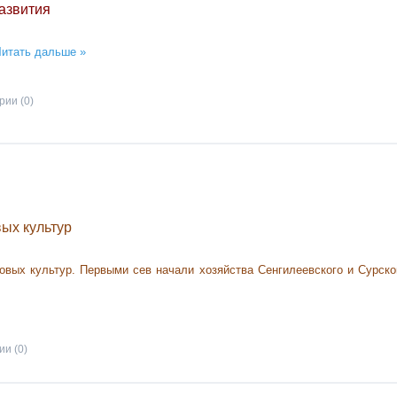
азвития
итать дальше »
ии (0)
вых культур
ровых культур. Первыми сев начали хозяйства Сенгилеевского и Сурско
и (0)