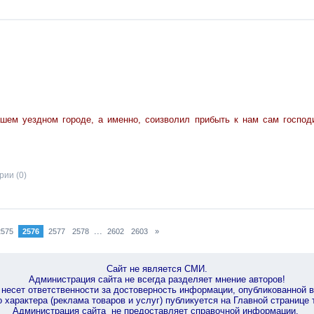
шем уездном городе, а именно, соизволил прибыть к нам сам господ
ии (0)
...
2575
2576
2577
2578
2602
2603
»
Сайт не является СМИ.
Администрация сайта не всегда разделяет мнение авторов!
несет ответственности за достоверность информации, опубликованной 
характера (реклама товаров и услуг) публикуется на Главной странице
Администрация сайта не предоставляет справочной информации.