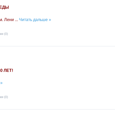
БЕДЫ
им. Лени
...
Читать дальше »
и (0)
 ЛЕТ!
 »
и (0)