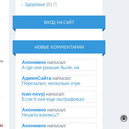
Здоровье
[817]
ВХОД НА САЙТ
НОВЫЕ КОММЕНТАРИИ
то
Анонимно
написал:
А где они раньше были, на
АдминСайта
написал:
Перезалил, несколько отре
ivan-novyj
написал:
Если б они еще оштрафовал
Анонимно
написал:
Неужто взялись?
мы
Анонимно
написал: