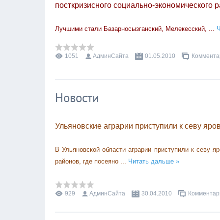
посткризисного социально-экономического р
Лучшими стали Базарносызганский, Мелекесский,
...
Ч
1051
АдминСайта
01.05.2010
Комментар
Новости
Ульяновские аграрии приступили к севу яро
В Ульяновской области аграрии приступили к севу я
районов, где посеяно
...
Читать дальше »
929
АдминСайта
30.04.2010
Комментари