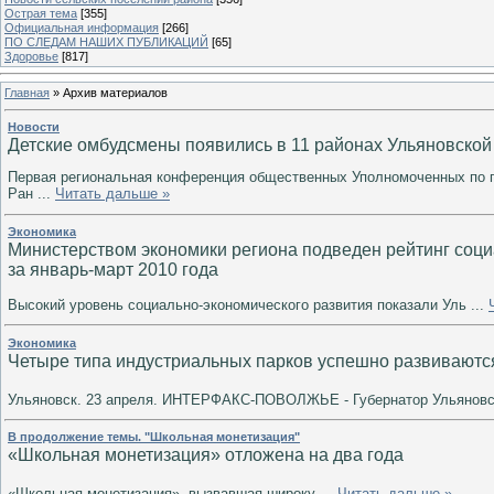
Острая тема
[355]
Официальная информация
[266]
ПО СЛЕДАМ НАШИХ ПУБЛИКАЦИЙ
[65]
Здоровье
[817]
Главная
»
Архив материалов
Новости
Детские омбудсмены появились в 11 районах Ульяновской
Первая региональная конференция общественных Уполномоченных по п
Ран
...
Читать дальше »
Экономика
Министерством экономики региона подведен рейтинг соц
за январь-март 2010 года
Высокий уровень социально-экономического развития показали Уль
...
Экономика
Четыре типа индустриальных парков успешно развиваются
Ульяновск. 23 апреля. ИНТЕРФАКС-ПОВОЛЖЬЕ - Губернатор Ульянов
В продолжение темы. "Школьная монетизация"
«Школьная монетизация» отложена на два года
«Школьная монетизация», вызвавшая широку
...
Читать дальше »