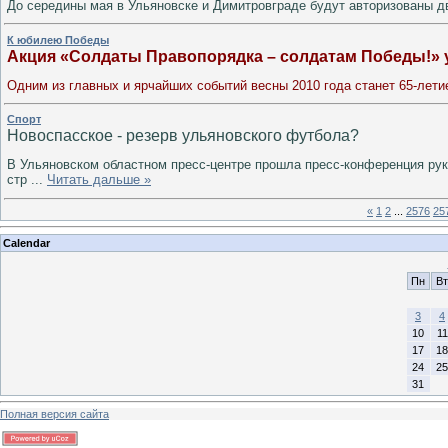
До середины мая в Ульяновске и Димитровграде будут авторизованы 
К юбилею Победы
Акция «Солдаты Правопорядка – солдатам Победы!» 
Одним из главных и ярчайших событий весны 2010 года станет 65-лет
Спорт
Новоспасское - резерв ульяновского футбола?
В Ульяновском областном пресс-центре прошла пресс-конференция рук
стр
...
Читать дальше »
«
1
2
...
2576
25
Calendar
Пн
Вт
3
4
10
11
17
18
24
25
31
Полная версия сайта