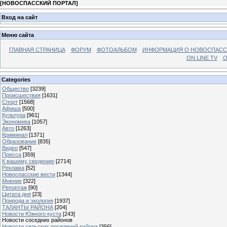
[
НОВОСПАССКИЙ ПОРТАЛ
]
Вход на сайт
Меню сайта
ГЛАВНАЯ СТРАНИЦА
ФОРУМ
ФОТОАЛЬБОМ
ИНФОРМАЦИЯ О НОВОСПАС
ON LINE TV
О
Categories
Общество
[3239]
Происшествия
[1631]
Спорт
[1568]
Афиша
[500]
Культура
[961]
Экономика
[1057]
Авто
[1263]
Криминал
[1371]
Образование
[835]
Видео
[547]
Пресса
[359]
К вашему сведению
[2714]
Реклама
[52]
Новоспасские вести
[1344]
Мнение
[322]
Репортаж
[90]
Цитата дня
[23]
Природа и экология
[1937]
ТАЛАНТЫ РАЙОНА
[204]
Новости Южного куста
[243]
Новости соседних районов
Новости сельских поселений района
[356]