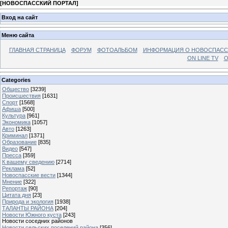
[
НОВОСПАССКИЙ ПОРТАЛ
]
Вход на сайт
Меню сайта
ГЛАВНАЯ СТРАНИЦА
ФОРУМ
ФОТОАЛЬБОМ
ИНФОРМАЦИЯ О НОВОСПАС
ON LINE TV
О
Categories
Общество
[3239]
Происшествия
[1631]
Спорт
[1568]
Афиша
[500]
Культура
[961]
Экономика
[1057]
Авто
[1263]
Криминал
[1371]
Образование
[835]
Видео
[547]
Пресса
[359]
К вашему сведению
[2714]
Реклама
[52]
Новоспасские вести
[1344]
Мнение
[322]
Репортаж
[90]
Цитата дня
[23]
Природа и экология
[1938]
ТАЛАНТЫ РАЙОНА
[204]
Новости Южного куста
[243]
Новости соседних районов
Новости сельских поселений района
[356]