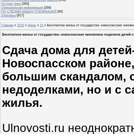
Острая тема
[355]
Официальная информация
[266]
ПО СЛЕДАМ НАШИХ ПУБЛИКАЦИЙ
[65]
Здоровье
[817]
Главная
»
2015
»
Июль
»
15
» Бесплатное жилье от государства: новоспасские чиновн
Бесплатное жилье от государства: новоспасские чиновники поделили детей-с
Сдача дома для детей-
Новоспасском районе,
большим скандалом, с
недоделками, но и с 
жилья.
Ulnovosti.ru неоднократ