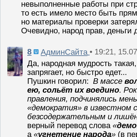
невыполненные работы при стр
то есть имело место быть пря
но материалы проверки затеря
Очевидно, народ прав, деньги дела
8
• 19:21, 15.0
АдминСайта
Да, народная мудрость такая,
запрягает, но быстро едет...
Пушкин говорил:
В массе
во
ею, сольёт их воедино
. Ро
правления, подчинялись мен
«демократия» в известном 
безсодержательным и лишён
верный перевод слова
«
демо
а
«
угнетение народа
»
(в пе