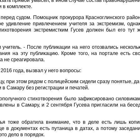
зать прямой умысел, в ином случае состав правонарушен
 в комплекте.
 перед судом. Помощник прокурора Красноглинского райо
 удивление привлечением учителя за экстремизм, одна
стихотворения экстремистким Гусев должен был его тут 
л учитель. - После публикации на него отозвались несколь
ания на эту публикацию. Кроме того, на портале есть св
а не среагировала.
 2016 года, вызвал у него вопросы:
цу, при этом рядом с полицейским сидели сразу понятые, да
в Самару без регистрации и печатей.
лополучного стихотворения было зафиксировано силовика
влены в Самару, и 2 сентября Гусева пригласили на бесе
ители.
ья тоже обратила внимание, что в деле есть лишь копи
е в документах есть путаница в датах, а потому заседан
это дело в порядок.