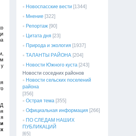
Новоспасские вести
[1344]
Мнение
[322]
Репортаж
[90]
ко
ди
Цитата дня
[23]
за
Природа и экология
[1937]
и,
ТАЛАНТЫ РАЙОНА
[204]
ям
Новости Южного куста
[243]
 у
Новости соседних районов
Новости сельских поселений
ия
района
то
[356]
Острая тема
[355]
ВД
Официальная информация
[266]
ря
 я
ПО СЛЕДАМ НАШИХ
ти
ПУБЛИКАЦИЙ
их
[65]