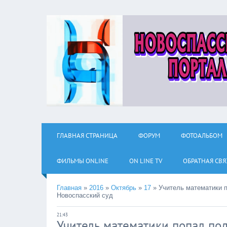
ГЛАВНАЯ СТРАНИЦА
ФОРУМ
ФОТОАЛЬБОМ
ФИЛЬМЫ ОNLINE
ON LINE TV
ОБРАТНАЯ СВЯ
Главная
»
2016
»
Октябрь
»
17
»
Учитель математики п
Новоспасский суд
21:43
Учитель математики попал под