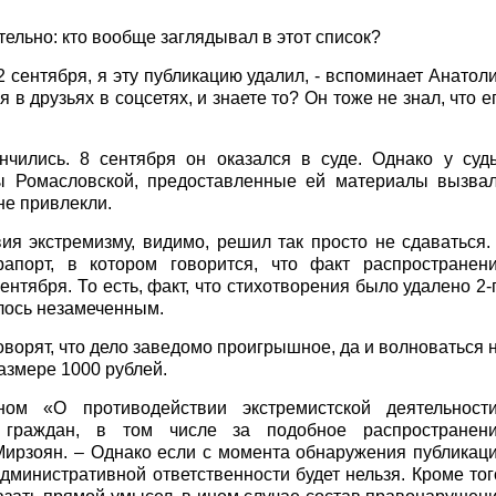
ительно: кто вообще заглядывал в этот список?
2 сентября, я эту публикацию удалил, - вспоминает Анатол
я в друзьях в соцсетях, и знаете то? Он тоже не знал, что е
нчились. 8 сентября он оказался в суде. Однако у суд
ы Ромасловской, предоставленные ей материалы вызва
не привлекли.
ия экстремизму, видимо, решил так просто не сдаваться.
апорт, в котором говорится, что факт распространен
тября. То есть, факт, что стихотворения было удалено 2-
алось незамеченным.
ворят, что дело заведомо проигрышное, да и волноваться 
размере 1000 рублей.
ом «О противодействии экстремистской деятельност
е граждан, в том числе за подобное распространен
Мирзоян. – Однако если с момента обнаружения публикац
административной ответственности будет нельзя. Кроме тог