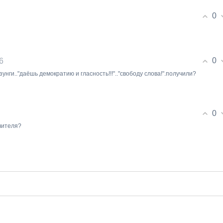
0
0
6
унги.."даёшь демократию и гласность!!!".."свободу слова!".получили?
0
учителя?