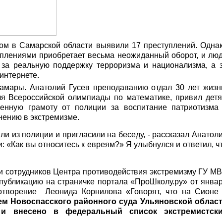
мом в Самарской области выявили 17 преступлений. Одна
уплениями приобретает весьма неожиданный оборот, и лю
е за реальную поддержку терроризма и национализма, а 
интернете.
Самары. Анатолий Гусев преподаванию отдал 30 лет жизн
ля Всероссийской олимпиады по математике, привил дет
енную грамоту от полиции за воспитание патриотизма
нению в экстремизме.
или из полиции и пригласили на беседу, - рассказал Анатол
: «Как вы относитесь к евреям?» Я улыбнулся и ответил, ч
и сотрудников Центра противодействия экстремизму ГУ М
публикацию на страничке портала «ПроШколу.ру» от янва
хотворение Леонида Корнилова «Говорят, что на Сионе
ем Новоспасского районного суда Ульяновской облас
 и внесено в федеральный список экстремистск