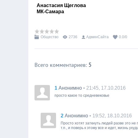
Анастасия Щеглова
МК-Самара
Общество
2736
АдминСайта
0.0
/
0
Всего комментариев
:
5
1
• 21:45, 17.10.2016
Анонимно
просто какое то средневековье
2
• 19:52, 18.10.2016
Анонимно
Просто хотят заткнуть людей разве это не 
т.п., и поверь к этому все и идет, жизнь уху