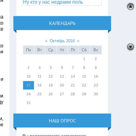
ия
Ну кто у нас недрами поль
на
КАЛЕНДАРЬ
ко
же
«
Октябрь 2016
»
ко
Пн
Вт
Ср
Чт
Пт
Сб
Вс
оя
1
2
3
4
5
6
7
8
9
10
11
12
13
14
15
16
 и
17
18
19
20
21
22
23
24
25
26
27
28
29
30
ми
ду
31
и,
НАШ ОПРОС
ие
Вы поддерживаете награждение