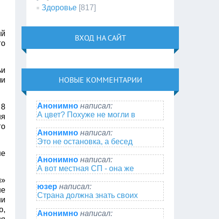
Здоровье
[817]
ий
ВХОД НА САЙТ
го
ьи
НОВЫЕ КОММЕНТАРИИ
ли
Анонимно
написал:
 8
А цвет? Похуже не могли в
ия
го
Анонимно
написал:
Это не остановка, а бесед
не
Анонимно
написал:
А вот местная СП - она же
и»
юзер
написал:
ие
Страна должна знать своих
ии
о,
Анонимно
написал: