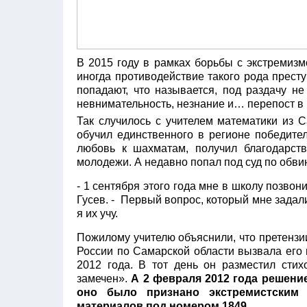
В 2015 году в рамках борьбы с экстремиз
иногда противодействие такого рода прест
попадают, что называется, под раздачу н
невнимательность, незнание и… перепост в 
Так случилось с учителем математики из 
обучил единственного в регионе победите
любовь к шахматам, получил благодарств
молодежи. А недавно попал под суд по обви
- 1 сентября этого года мне в школу позвон
Гусев. - Первый вопрос, который мне задали
я их учу.
Пожилому учителю объяснили, что претензи
России по Самарской области вызвала его 
2012 года. В тот день он разместил сти
замечен».
А 2 февраля 2012 года решени
оно было признано экстремистским
материалов под номером 1849.