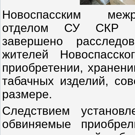
Новоспасским меж
отделом СУ СКР п
завершено расследо
жителей Новоспасско
приобретении, хранени
табачных изделий, со
размере.
Следствием установл
обвиняемые приобре