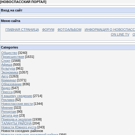
[
НОВОСПАССКИЙ ПОРТАЛ
]
Вход на сайт
Меню сайта
ГЛАВНАЯ СТРАНИЦА
ФОРУМ
ФОТОАЛЬБОМ
ИНФОРМАЦИЯ О НОВОСПАС
ON LINE TV
О
Categories
Общество
[3240]
Происшествия
[1631]
Спорт
[1568]
Афиша
[500]
Культура
[961]
Экономика
[1057]
Авто
[1263]
Криминал
[1371]
Образование
[836]
Видео
[547]
Пресса
[359]
К вашему сведению
[2714]
Реклама
[52]
Новоспасские вести
[1344]
Мнение
[322]
Репортаж
[90]
Цитата дня
[23]
Природа и экология
[1938]
ТАЛАНТЫ РАЙОНА
[204]
Новости Южного куста
[243]
Новости соседних районов
Новости сельских поселений района
[356]