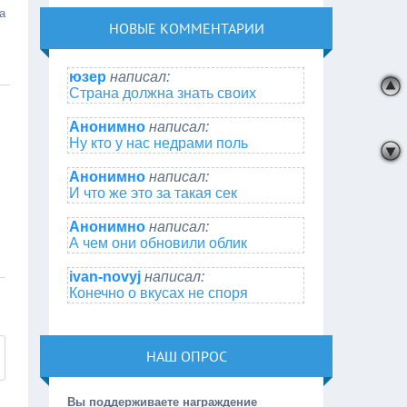
а
НОВЫЕ КОММЕНТАРИИ
юзер
написал:
Страна должна знать своих
Анонимно
написал:
Ну кто у нас недрами поль
Анонимно
написал:
И что же это за такая сек
Анонимно
написал:
А чем они обновили облик
ivan-novyj
написал:
Конечно о вкусах не споря
НАШ ОПРОС
Вы поддерживаете награждение