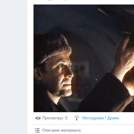
Просмотры
: 0
Мелодрама / Драма
Описание материала
: