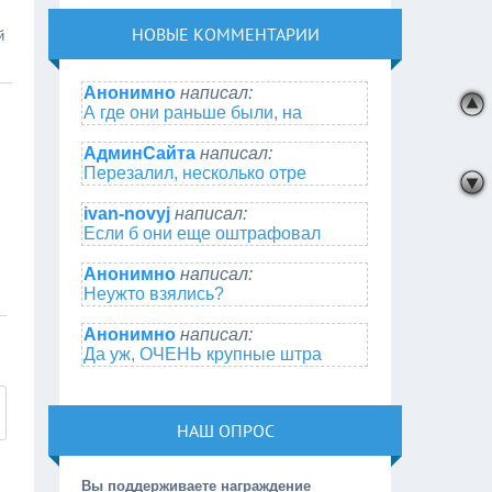
НОВЫЕ КОММЕНТАРИИ
й
Анонимно
написал:
А где они раньше были, на
АдминСайта
написал:
Перезалил, несколько отре
ivan-novyj
написал:
Если б они еще оштрафовал
Анонимно
написал:
Неужто взялись?
Анонимно
написал:
Да уж, ОЧЕНЬ крупные штра
НАШ ОПРОС
Вы поддерживаете награждение