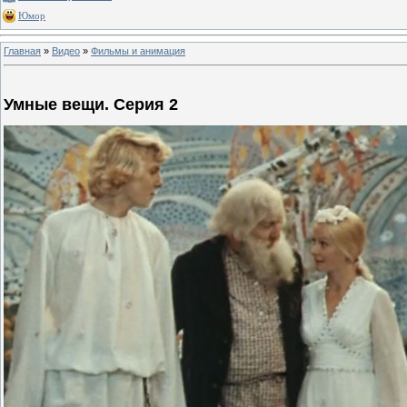
Юмор
Главная
»
Видео
»
Фильмы и анимация
Умные вещи. Серия 2