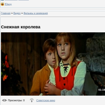
Юмор
Главная
»
Видео
»
Фильмы и анимация
Снежная королева
01:19
Просмотры
: 0
Советское кино