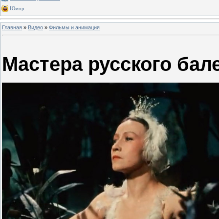
Юмор
Главная
»
Видео
»
Фильмы и анимация
Мастера русского бал