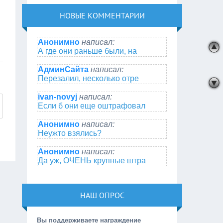
НОВЫЕ КОММЕНТАРИИ
Анонимно
написал:
А где они раньше были, на
АдминСайта
написал:
Перезалил, несколько отре
ivan-novyj
написал:
Если б они еще оштрафовал
Анонимно
написал:
Неужто взялись?
Анонимно
написал:
Да уж, ОЧЕНЬ крупные штра
НАШ ОПРОС
Вы поддерживаете награждение