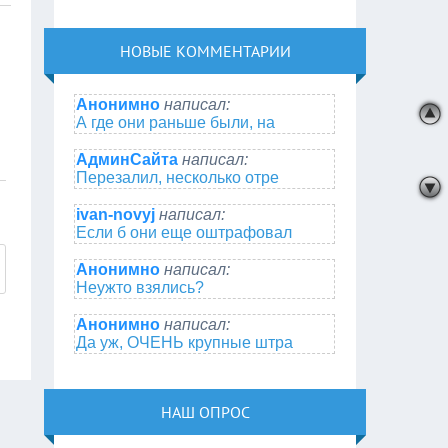
НОВЫЕ КОММЕНТАРИИ
Анонимно
написал:
А где они раньше были, на
АдминСайта
написал:
Перезалил, несколько отре
ivan-novyj
написал:
Если б они еще оштрафовал
Анонимно
написал:
Неужто взялись?
Анонимно
написал:
Да уж, ОЧЕНЬ крупные штра
НАШ ОПРОС