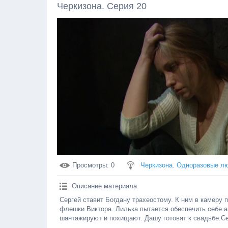
Черкизона. Серия 20
Просмотры
: 0
Черкизона. Одноразовые л
Описание материала
:
Сергей ставит Богдану трахеостому. К ним в камеру
флешки Виктора. Лилька пытается обеспечить себе а
шантажируют и похищают. Дашу готовят к свадьбе.Се