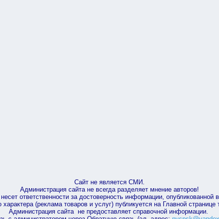
Сайт не является СМИ.
Администрация сайта не всегда разделяет мнение авторов!
несет ответственности за достоверность информации, опубликованной 
характера (реклама товаров и услуг) публикуется на Главной странице
Администрация сайта не предоставляет справочной информации.
зь с администратором через Обратную связь (эл. адрес:
nvspsk@yandex