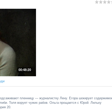
00:48:20
юди
 подсаживают пленницу — журналистку Лену. Егора шокирует содержимо
либи. Толя ворует чужих рабов. Ольга прощается с Юрой. Лильку
рия 20.