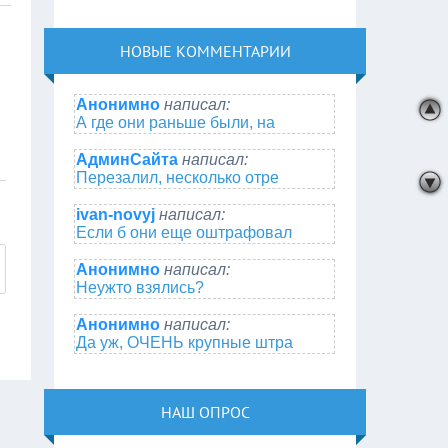
НОВЫЕ КОММЕНТАРИИ
Анонимно
написал:
А где они раньше были, на
АдминСайта
написал:
Перезалил, несколько отре
ivan-novyj
написал:
Если б они еще оштрафовал
Анонимно
написал:
Неужто взялись?
Анонимно
написал:
Да уж, ОЧЕНЬ крупные штра
НАШ ОПРОС