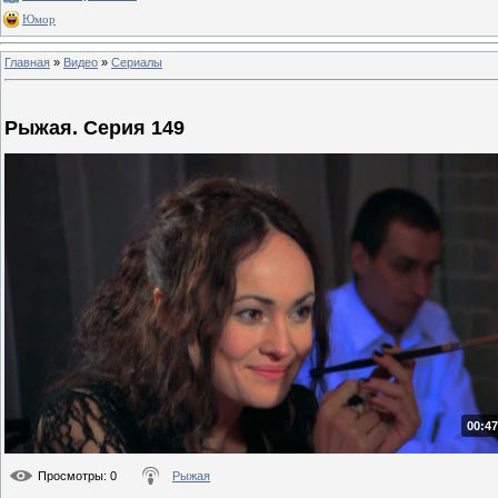
Юмор
Главная
»
Видео
»
Сериалы
Рыжая. Серия 149
00:47
Просмотры
: 0
Рыжая