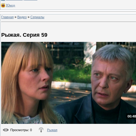
Юмор
Главная
»
Видео
»
Сериалы
Рыжая. Серия 59
00:48
Просмотры
: 0
Рыжая