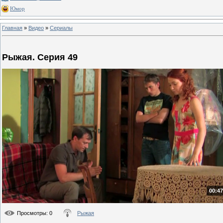
Юмор
Главная
»
Видео
»
Сериалы
Рыжая. Серия 49
00:47
Просмотры
: 0
Рыжая