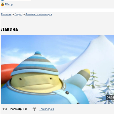
Юмор
Главная
»
Видео
»
Фильмы и анимация
Лавина
00:02
Просмотры
: 0
Гламперсы