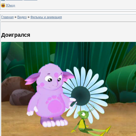
Юмор
Главная
»
Видео
»
Фильмы и анимация
Доигрался