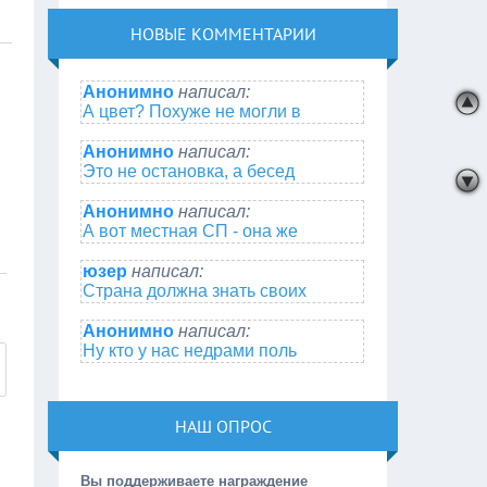
НОВЫЕ КОММЕНТАРИИ
Анонимно
написал:
А цвет? Похуже не могли в
Анонимно
написал:
Это не остановка, а бесед
Анонимно
написал:
А вот местная СП - она же
юзер
написал:
Страна должна знать своих
Анонимно
написал:
Ну кто у нас недрами поль
НАШ ОПРОС
Вы поддерживаете награждение