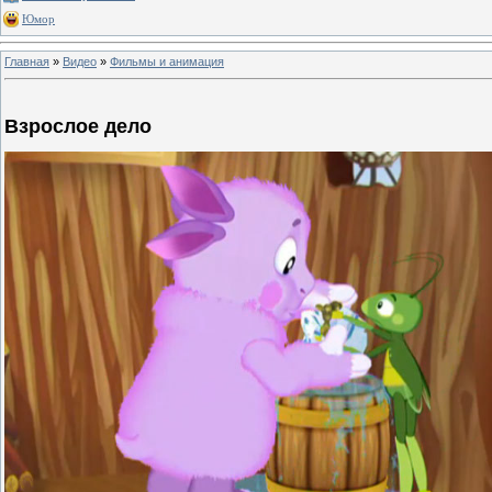
Юмор
Главная
»
Видео
»
Фильмы и анимация
Взрослое дело