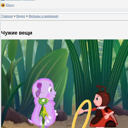
Юмор
Главная
»
Видео
»
Фильмы и анимация
Чужие вещи