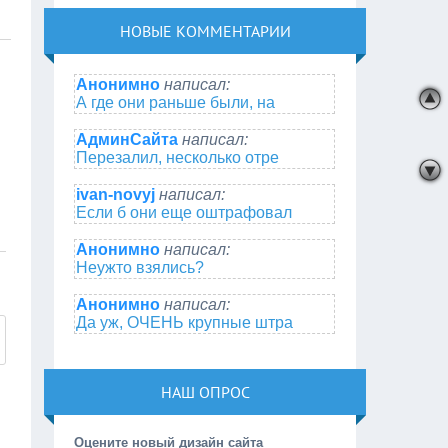
НОВЫЕ КОММЕНТАРИИ
Анонимно
написал:
А где они раньше были, на
АдминСайта
написал:
Перезалил, несколько отре
ivan-novyj
написал:
Если б они еще оштрафовал
Анонимно
написал:
Неужто взялись?
Анонимно
написал:
Да уж, ОЧЕНЬ крупные штра
НАШ ОПРОС
Оцените новый дизайн сайта