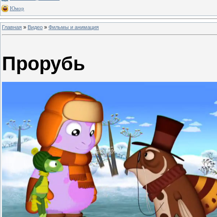
Юмор
Главная
»
Видео
»
Фильмы и анимация
Прорубь