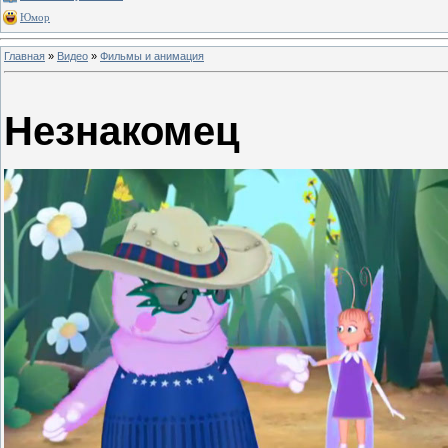
Юмор
Главная
»
Видео
»
Фильмы и анимация
Незнакомец