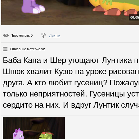
00:05
Просмотры
: 0
Лунтик
Описание материала
:
Баба Капа и Шер угощают Лунтика п
Шнюк хвалит Кузю на уроке рисован
друга. А кто любит гусениц? Пожалу
только неприятностей. Гусеницы ус
сердито на них. И вдруг Лунтик случ