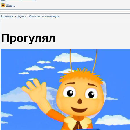
Юмор
Главная
»
Видео
»
Фильмы и анимация
Прогулял