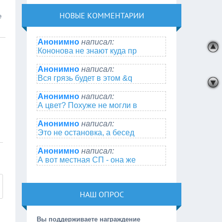
НОВЫЕ КОММЕНТАРИИ
е
Анонимно
написал:
Кононова не знают куда пр
Анонимно
написал:
Вся грязь будет в этом &q
Анонимно
написал:
А цвет? Похуже не могли в
Анонимно
написал:
Это не остановка, а бесед
Анонимно
написал:
А вот местная СП - она же
НАШ ОПРОС
Вы поддерживаете награждение