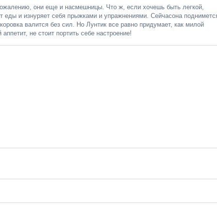
 сожалению, они еще и насмешницы. Что ж, если хочешь быть легкой,
от еды и изнуряет себя прыжками и упражнениями. Сейчасона подниметс
коровка валится без сил. Но Лунтик все равно придумает, как милой
 аппетит, не стоит портить себе настроение!