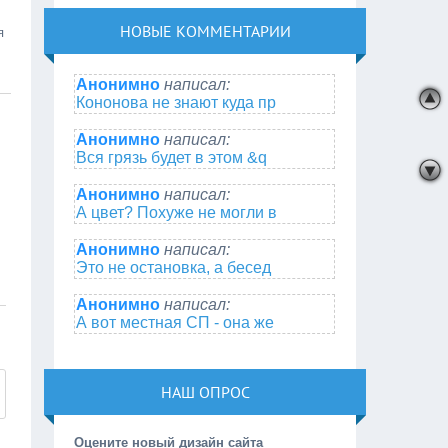
НОВЫЕ КОММЕНТАРИИ
я
Анонимно
написал:
Кононова не знают куда пр
Анонимно
написал:
Вся грязь будет в этом &q
Анонимно
написал:
А цвет? Похуже не могли в
Анонимно
написал:
Это не остановка, а бесед
Анонимно
написал:
А вот местная СП - она же
НАШ ОПРОС
Оцените новый дизайн сайта