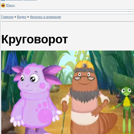
Юмор
Главная
»
Видео
»
Фильмы и анимация
Круговорот