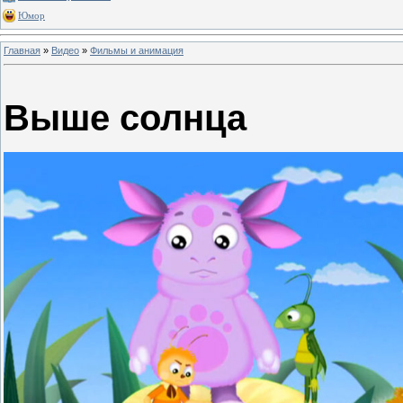
Юмор
Главная
»
Видео
»
Фильмы и анимация
Выше солнца