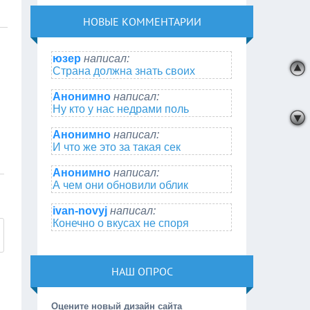
НОВЫЕ КОММЕНТАРИИ
юзер
написал:
Страна должна знать своих
Анонимно
написал:
Ну кто у нас недрами поль
Анонимно
написал:
И что же это за такая сек
Анонимно
написал:
А чем они обновили облик
ivan-novyj
написал:
Конечно о вкусах не споря
НАШ ОПРОС
Оцените новый дизайн сайта