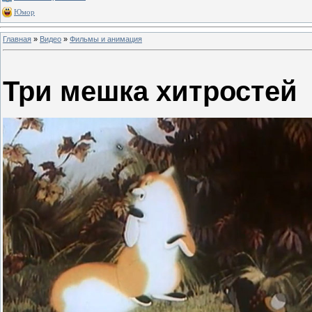
Юмор
Главная
»
Видео
»
Фильмы и анимация
Три мешка хитростей