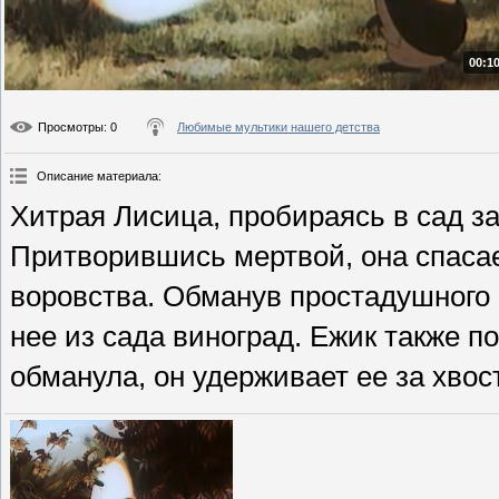
00:10
Просмотры
: 0
Любимые мультики нашего детства
Описание материала
:
Хитрая Лисица, пробираясь в сад за
Притворившись мертвой, она спасает
воровства. Обманув простадушного Е
нее из сада виноград. Ежик также по
обманула, он удерживает ее за хвос