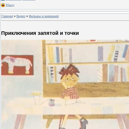
Юмор
Главная
»
Видео
»
Фильмы и анимация
Приключения запятой и точки