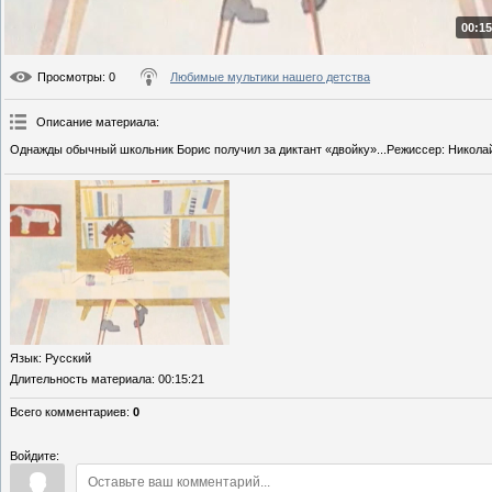
00:15
Просмотры
: 0
Любимые мультики нашего детства
Описание материала
:
Однажды обычный школьник Борис получил за диктант «двойку»...Режиссер: Никола
Язык
: Русский
Длительность материала
: 00:15:21
Всего комментариев
:
0
Войдите: