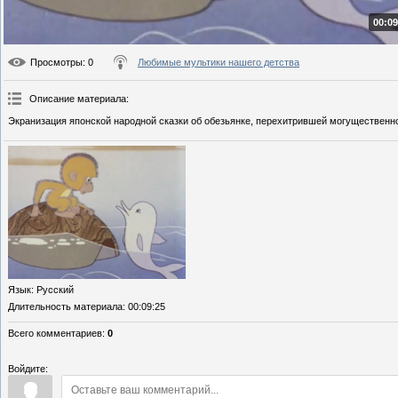
00:09
Просмотры
: 0
Любимые мультики нашего детства
Описание материала
:
Экранизация японской народной сказки об обезьянке, перехитрившей могущественног
Язык
: Русский
Длительность материала
: 00:09:25
Всего комментариев
:
0
Войдите: