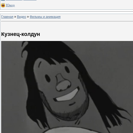
Юмор
Главная
»
Видео
»
Фильмы и анимация
Кузнец-колдун