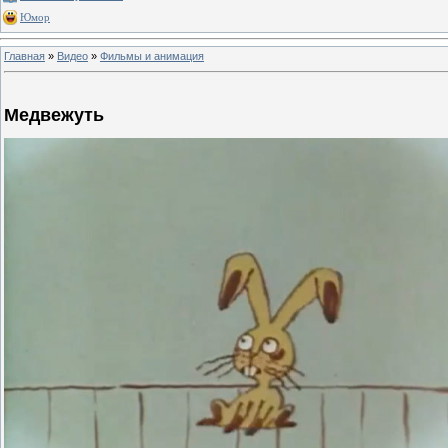
Юмор
Главная
»
Видео
»
Фильмы и анимация
Медвежуть