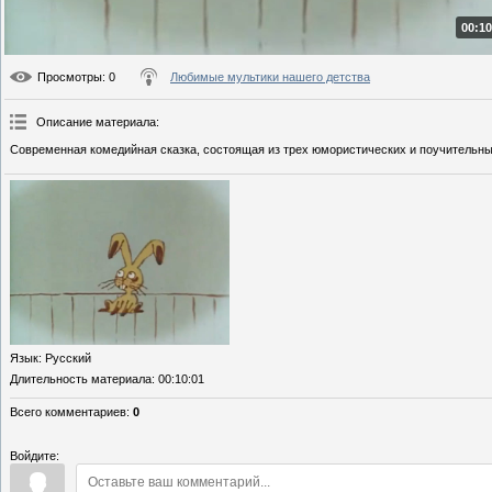
00:10
Просмотры
: 0
Любимые мультики нашего детства
Описание материала
:
Современная комедийная сказка, состоящая из трех юмористических и поучительных
Язык
: Русский
Длительность материала
: 00:10:01
Всего комментариев
:
0
Войдите: