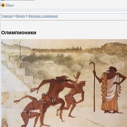
Юмор
Главная
»
Видео
»
Фильмы и анимация
Олимпионики