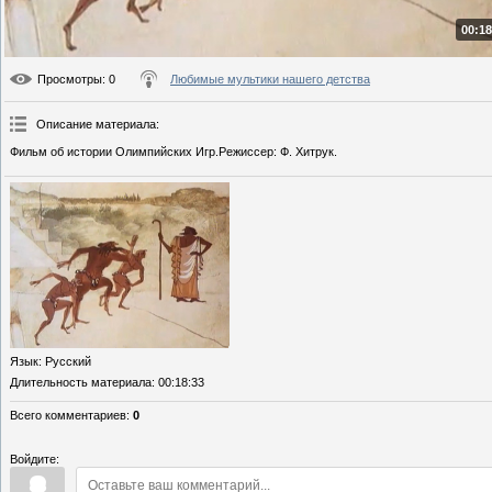
00:18
Просмотры
: 0
Любимые мультики нашего детства
Описание материала
:
Фильм об истории Олимпийских Игр.Режиссер: Ф. Хитрук.
Язык
: Русский
Длительность материала
: 00:18:33
Всего комментариев
:
0
Войдите: