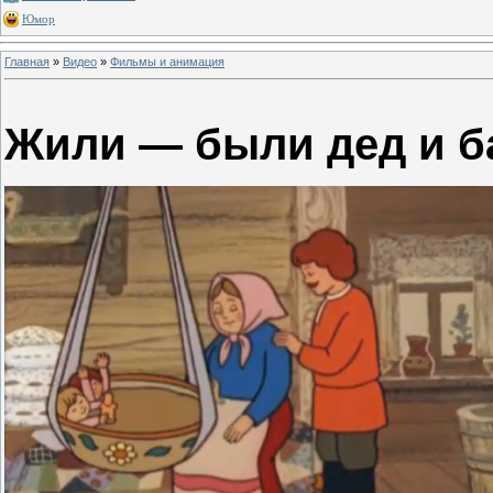
Юмор
Главная
»
Видео
»
Фильмы и анимация
Жили — были дед и б