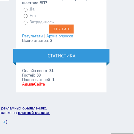
шествие БП?
Да
Нет
Затрудняюсь
Результаты
|
Архив опросов
Всего ответов:
2
СТАТИСТИКА
Онлайн всего:
31
Гостей:
30
Пользователей:
1
АдминСайта
в рекламных объявлениях.
 только на
платной основе
.ru
)