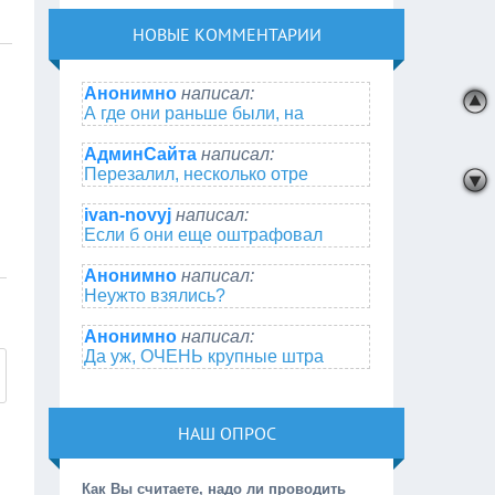
НОВЫЕ КОММЕНТАРИИ
Анонимно
написал:
А где они раньше были, на
АдминСайта
написал:
Перезалил, несколько отре
ivan-novyj
написал:
Если б они еще оштрафовал
Анонимно
написал:
Неужто взялись?
Анонимно
написал:
Да уж, ОЧЕНЬ крупные штра
НАШ ОПРОС
Как Вы считаете, надо ли проводить