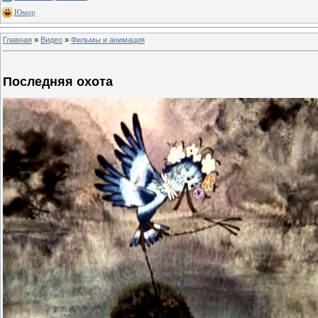
Юмор
Главная
»
Видео
»
Фильмы и анимация
Последняя охота