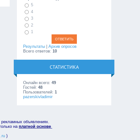
5
4
3
2
1
Результаты
|
Архив опросов
Всего ответов:
10
СТАТИСТИКА
Онлайн всего:
49
Гостей:
48
Пользователей:
1
pazerskivladimir
в рекламных объявлениях.
 только на
платной основе
.ru
)