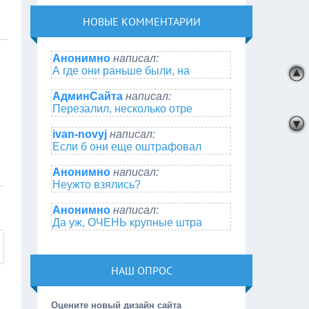
НОВЫЕ КОММЕНТАРИИ
Анонимно
написал:
А где они раньше были, на
АдминСайта
написал:
Перезалил, несколько отре
ivan-novyj
написал:
Если б они еще оштрафовал
Анонимно
написал:
Неужто взялись?
Анонимно
написал:
Да уж, ОЧЕНЬ крупные штра
НАШ ОПРОС
Оцените новый дизайн сайта