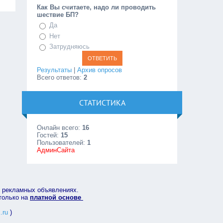
Как Вы считаете, надо ли проводить
шествие БП?
Да
Нет
Затрудняюсь
Результаты
|
Архив опросов
Всего ответов:
2
СТАТИСТИКА
Онлайн всего:
16
Гостей:
15
Пользователей:
1
АдминСайта
в рекламных объявлениях.
 только на
платной основе
.ru
)