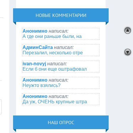
НОВЫЕ КОММЕНТАРИИ
Анонимно
написал:
А где они раньше были, на
АдминСайта
написал:
Перезалил, несколько отре
ivan-novyj
написал:
Если б они еще оштрафовал
Анонимно
написал:
Неужто взялись?
Анонимно
написал:
Да уж, ОЧЕНЬ крупные штра
НАШ ОПРОС