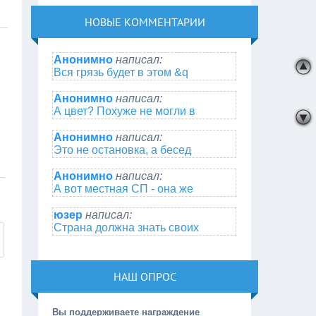
НОВЫЕ КОММЕНТАРИИ
Анонимно
написал:
Вся грязь будет в этом &q
Анонимно
написал:
А цвет? Похуже не могли в
Анонимно
написал:
Это не остановка, а бесед
Анонимно
написал:
А вот местная СП - она же
юзер
написал:
Страна должна знать своих
НАШ ОПРОС
Вы поддерживаете награждение