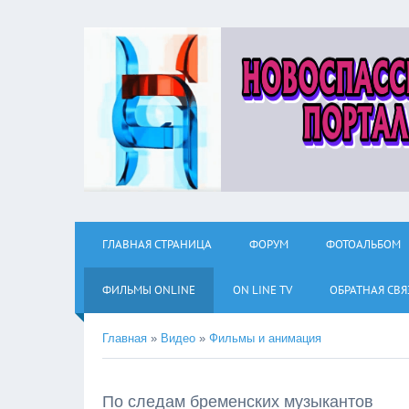
ГЛАВНАЯ СТРАНИЦА
ФОРУМ
ФОТОАЛЬБОМ
ФИЛЬМЫ ОNLINE
ON LINE TV
ОБРАТНАЯ СВЯ
Главная
»
Видео
»
Фильмы и анимация
По следам бременских музыкантов