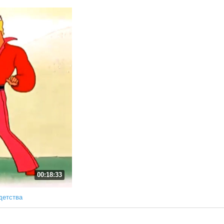
00:18:33
детства