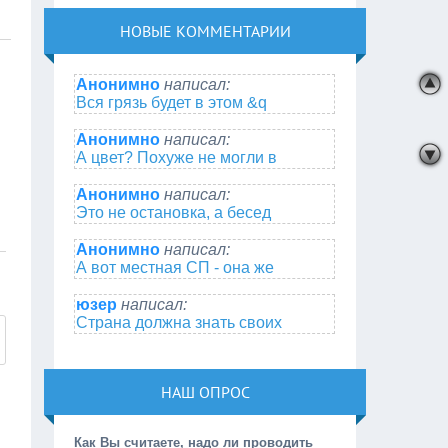
НОВЫЕ КОММЕНТАРИИ
Анонимно
написал:
Вся грязь будет в этом &q
Анонимно
написал:
А цвет? Похуже не могли в
Анонимно
написал:
Это не остановка, а бесед
Анонимно
написал:
А вот местная СП - она же
юзер
написал:
Страна должна знать своих
НАШ ОПРОС
Как Вы считаете, надо ли проводить