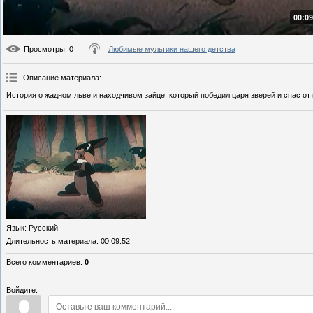
00:09
Просмотры
: 0
Любимые мультики нашего детства
Описание материала
:
История о жадном льве и находчивом зайце, который победил царя зверей и спас от 
Язык
: Русский
Длительность материала
: 00:09:52
Всего комментариев
:
0
Войдите: