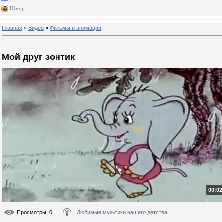
Юмор
Главная
»
Видео
»
Фильмы и анимация
Мой друг зонтик
00:02
Просмотры
: 0
Любимые мультики нашего детства