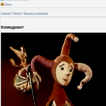
Юмор
Главная
»
Видео
»
Фильмы и анимация
Комедиант